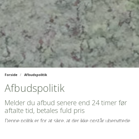
Forside
Afbudspolitik
Afbudspolitik
Melder du afbud senere end 24 timer før
aftalte tid, betales fuld pris
Denne politik er for at sikre, at der ikke opstår ubenyttede
tider, som kunne være til gavn for en anden klient på
venteliste.